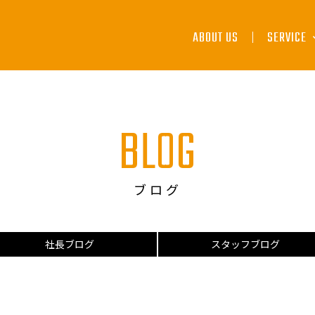
ABOUT US
SERVICE
配送サー
引越しサ
BLOG
倉庫保管
人材派遣
ブログ
社長ブログ
スタッフブログ