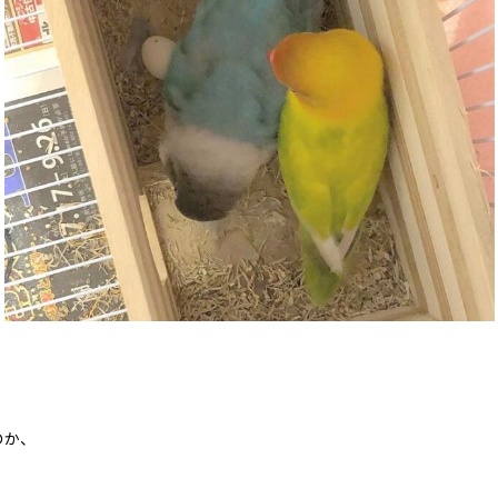
のか、
）